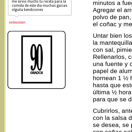
me sirvio mucho tu receta para la
minutos a fue
comida de este dia muchas gacias
Agregar el arr
olguita bendiciones
polvo de pan, 
sebastian
el coñac y me
Untar bien los
la mantequilla
con sal, pimie
Rellenarlos, 
una fuente y 
papel de alum
hornean 1 ½ 
hasta que est
última ½ hora
para que se d
Cubrirlos, ant
con la salsa d
se desea, se 
con coñac cal