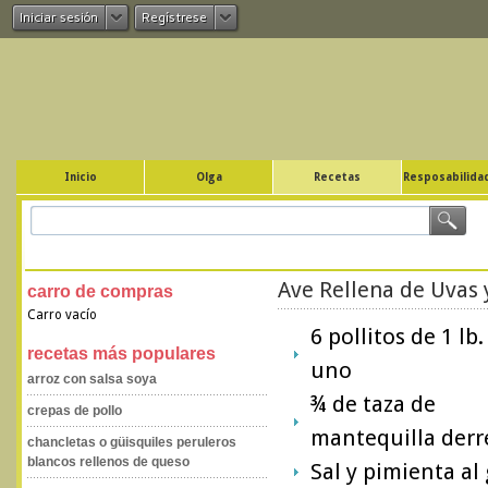
Iniciar sesión
Regístrese
Inicio
Olga
Recetas
Resposabilidad
Ave Rellena de Uvas
carro de compras
Carro vacío
6 pollitos de 1 lb
recetas más populares
uno
arroz con salsa soya
¾ de taza de
crepas de pollo
mantequilla derr
chancletas o güisquiles peruleros
blancos rellenos de queso
Sal y pimienta al