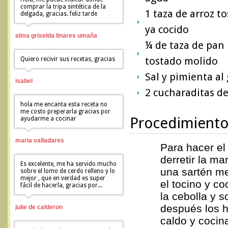
comprar la tripa sintética de la
1 taza de arroz t
delgada, gracias. feliz tarde
ya cocido
alma griselda linares umaña
¼ de taza de pan
tostado molido
Quiero recivir sus recetas, gracias
Sal y pimienta al
isabel
2 cucharaditas d
hola me encanta esta receta no
me costo preperarla gracias por
Procedimient
ayudarme a cocinar
maria valladares
Para hacer el 
derretir la ma
Es excelente, me ha servido mucho
una sartén me
sobre el lomo de cerdo relleno y lo
mejor , que en verdad es super
el tocino y co
fácil de hacerla, gracias por...
la cebolla y so
después los h
julie de calderon
caldo y cocin