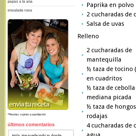
papas a la ana
Paprika en polvo
ensalada rusa
2 cucharadas de 
Salsa de uvas
Relleno
2 cucharadas de
mantequilla
½ taza de tocino 
en cuadritos
½ taza de cebolla
mediana picada
½ taza de hongos
rodajas
*Recetas sujetas a aprobación
4 cucharadas de 
últimos comentarios
agua
Hola, me puede indicar donde