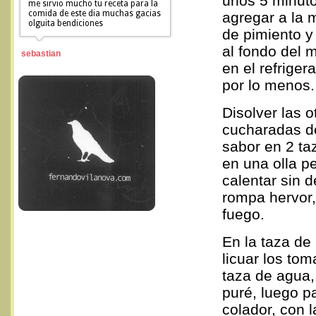
unos 5 minuto
me sirvio mucho tu receta para la
comida de este dia muchas gacias
agregar a la 
olguita bendiciones
de pimiento y
al fondo del 
sebastian
en el refriger
por lo menos.
Disolver las o
cucharadas de
sabor en 2 ta
en una olla p
calentar sin d
rompa hervor,
fuego.
En la taza de 
licuar los to
taza de agua,
puré, luego pa
colador, con 