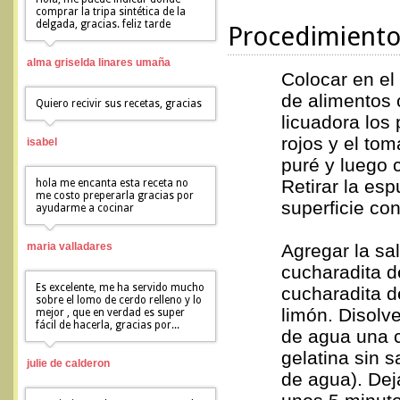
comprar la tripa sintética de la
delgada, gracias. feliz tarde
Procedimient
alma griselda linares umaña
Colocar en el
de alimentos 
Quiero recivir sus recetas, gracias
licuadora los
rojos y el tom
isabel
puré y luego c
Retirar la es
hola me encanta esta receta no
me costo preperarla gracias por
superficie co
ayudarme a cocinar
maria valladares
Agregar la sa
cucharadita d
Es excelente, me ha servido mucho
cucharadita d
sobre el lomo de cerdo relleno y lo
limón. Disolv
mejor , que en verdad es super
fácil de hacerla, gracias por...
de agua una 
gelatina sin 
julie de calderon
de agua). Dej