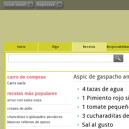
Iniciar sesión
Regístrese
Inicio
Olga
Recetas
Resposabilidad
Aspic de gaspacho am
carro de compras
Carro vacío
4 tazas de agua
recetas más populares
1 Pimiento rojo s
arroz con salsa soya
1 tomate pequeño
crepas de pollo
3 cucharaditas de
chancletas o güisquiles peruleros
blancos rellenos de queso
Sal al gusto