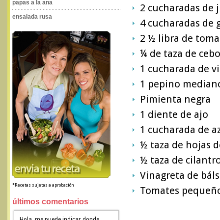
papas a la ana
2 cucharadas de 
ensalada rusa
4 cucharadas de g
2 ½ libra de toma
¼ de taza de ceb
1 cucharada de v
1 pepino mediano
Pimienta negra
1 diente de ajo
1 cucharada de a
½ taza de hojas 
½ taza de cilantr
Vinagreta de bál
*Recetas sujetas a aprobación
Tomates pequeño
últimos comentarios
Hola, me puede indicar donde