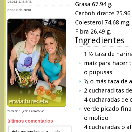
papas a la ana
Grasa 67.94 g.
ensalada rusa
Carbohidratos 25.96 
Colesterol 74.68 mg.
Fibra 26.49 g.
Ingredientes
1 ½ taza de harin
maíz para hacer t
o pupusas
½ o más taza de 
2 cucharaditas de
4 cucharadas de c
verde picado fin
*Recetas sujetas a aprobación
o molido
últimos comentarios
4 cucharadas o al
Hola, me puede indicar donde