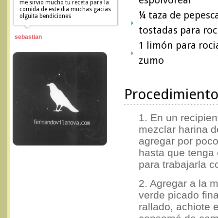
me sirvio mucho tu receta para la
comida de este dia muchas gacias
¼ taza de pepesc
olguita bendiciones
tostadas para roc
sebastian
1 limón para roci
zumo
Procedimient
1. En un recipie
mezclar harina d
agregar por poco
hasta que tenga 
para trabajarla 
2. Agregar a la m
verde picado fi
rallado, achiote 