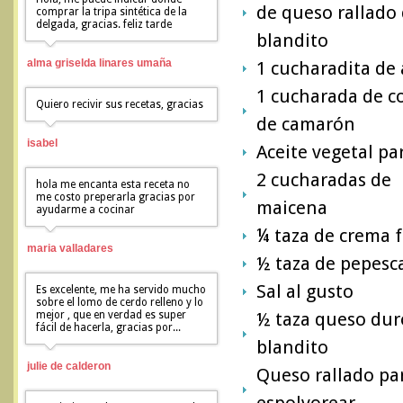
de queso rallado
comprar la tripa sintética de la
delgada, gracias. feliz tarde
blandito
alma griselda linares umaña
1 cucharadita de 
1 cucharada de 
Quiero recivir sus recetas, gracias
de camarón
isabel
Aceite vegetal par
2 cucharadas de
hola me encanta esta receta no
me costo preperarla gracias por
maicena
ayudarme a cocinar
¼ taza de crema f
maria valladares
½ taza de pepesc
Sal al gusto
Es excelente, me ha servido mucho
sobre el lomo de cerdo relleno y lo
mejor , que en verdad es super
½ taza queso dur
fácil de hacerla, gracias por...
blandito
julie de calderon
Queso rallado pa
espolvorear